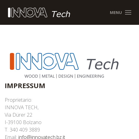
MENU
IMPRESSUM
Proprietario:
INNOVA TECH,
Via Dürer 22
I-39100 Bolzano
T. 340 409 3889
Email:
info@innovatech.bz.it