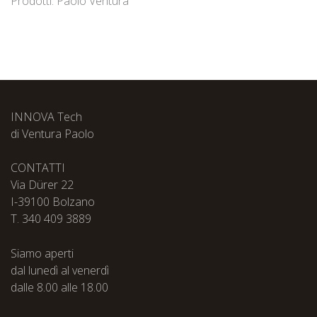
Prodotti: Paolo Ventura
INNOVA Tech
di Ventura Paolo
CONTATTI
Via Dürer 22
I-39100 Bolzano
T. 340 409 3889
Siamo aperti
dal lunedì al venerdì
dalle 8.00 alle 18.00