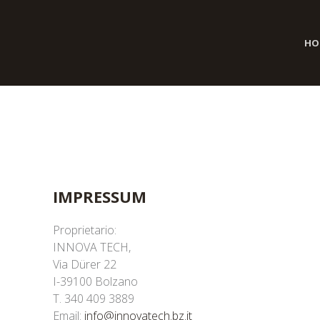
HO
IMPRESSUM
Proprietario:
INNOVA TECH,
Via Dürer 22
I-39100 Bolzano
T. 340 409 3889
Email:
info@innovatech.bz.it