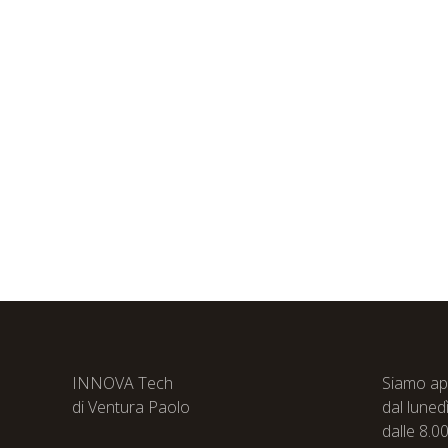
INNOVA Tech
Siamo ap
di Ventura Paolo
dal luned
dalle 8.00