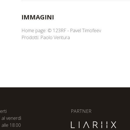
IMMAGINI
Home page: © 123RF - Pavel Timofeev
Prodotti: Paolo Ventura
erti
PARTNER
ì al venerdì
 alle 18.00