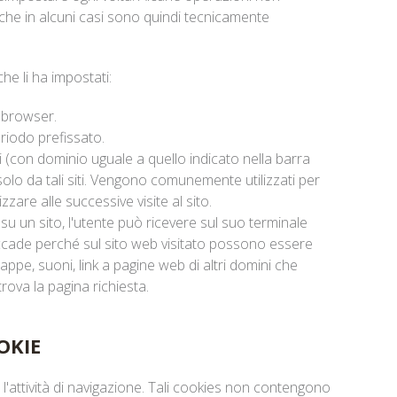
che in alcuni casi sono quindi tecnicamente
che li ha impostati:
l browser.
riodo prefissato.
si (con dominio uguale a quello indicato nella barra
 solo da tali siti. Vengono comunemente utilizzati per
zzare alle successive visite al sito.
 su un sito, l'utente può ricevere sul suo terminale
 accade perché sul sito web visitato possono essere
pe, suoni, link a pagine web di altri domini che
trova la pagina richiesta.
OKIE
 l'attività di navigazione. Tali cookies non contengono