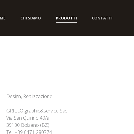
ME
CHI SIAMO
PRODOTTI
CONTATTI
Design, Realizzazione
GRILLO graphic&service Sas
Via San Quirino 40/a
39100 Bolzano (BZ)
Tel. +39 0471 280774