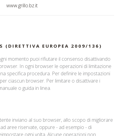
www.grillo.bz.it
S (DIRETTIVA EUROPEA 2009/136)
 ogni momento puoi rifiutare il consenso disattivando
browser. In ogni browser le operazioni di limitazione
 specifica procedura. Per definire le impostazioni
e per ciascun browser. Per limitare o disattivare i
 manuale o guida in linea.
ll'utente inviano al suo browser, allo scopo di migliorare
 ad aree riservate, oppure - ad esempio - di
reimpostare ogni volta. Alcune operazioni non